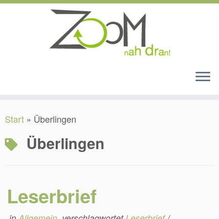
Zum
Start
»
Überlingen
Inhalt
springen
Überlingen
Leserbrief
in
Allgemein
verschlagwortet
Leserbrief
/