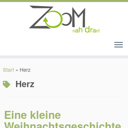
Zum
Start
»
Herz
Inhalt
springen
Herz
Eine kleine
Weihnachtsgeschichte